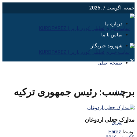
جمعه, آگوست 7, 2026
درباره ما
تماس با ما
شهروند خبرنگار
صفحه اصلی
برچسب:
رئیس جمهوری ترکیه
ایران
مدارک جعلی اردوغان
عراق
توسط
Parez