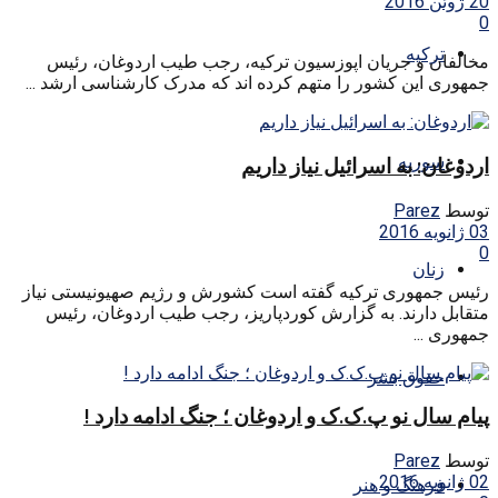
20 ژوئن 2016
0
ترکیه
مخالفان و جریان اپوزسیون ترکیه، رجب طیب اردوغان، رئیس
جمهوری این کشور را متهم کرده اند که مدرک کارشناسی ارشد ...
سوریه
اردوغان: به اسرائیل نیاز داریم
توسط
Parez
03 ژانویه 2016
0
زنان
رئیس جمهوری ترکیه گفته است کشورش و رژیم صهیونیستی نیاز
متقابل دارند. به گزارش کوردپاریز، رجب طیب اردوغان، رئیس
جمهوری ...
حقوق بشر
پیام سال نو پ.ک.ک و اردوغان ؛ جنگ ادامه دارد !
توسط
Parez
02 ژانویه 2016
فرهنگ و هنر