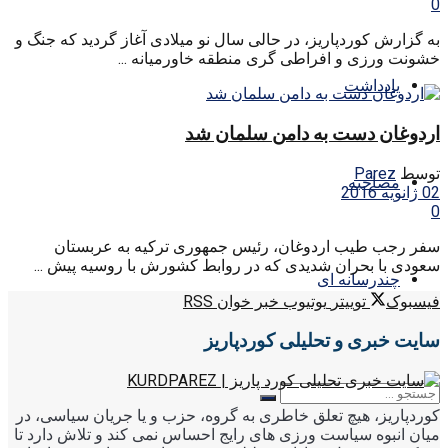
0
به گزارش کوردپاریز، در حالی سال نو میلادی آغاز گردید که جنگ و
خشونت ورزی و افراطی گری منطقه خاورمیانه ...
یادداشت
اردوغان دست به دامن سلمان شد
توسط
Parez
مصاحبه
02 ژانویه 2016
0
سفر رجب طیب اردوغان، رئیس جمهوری ترکیه به عربستان
سعودی با بحران شدیدی که در روابط کشورش با روسیه پیش ...
چندرسانه ای
فیسبوک
توییتر
یوتیوب
خبر خوان RSS
سایت خبری و تحلیلی کوردپاریز
کوردپاریز، هیچ تعلق خاطری به گروه، حزب و یا جریان سیاسی، در
میان انبوه سیاست ورزی های رایج احساس نمی کند و تلاش دارد تا