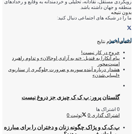
رویکردی مستقل، نقادانه، تحلیلی و خردمندانه به وقایع و رخدادهای
منطقه و جهان داشته باشد.
بدون نتیجه
ما را در شبکه های اجتماعی دنبال کنید:
اخبار اخیر
مشاهده تمام نتایج
خروج در کار نیست!
پیام آنکارا به قندیل: «نه به آزادی اوجالان» و تداوم راهبرد
امنیت‌محور
هشدار درباره آینده سوریه و ضرورت جلوگیری از سناریوی
«لیبیایی‌شدن»
گلستان پرور: پ ک ک چیزی جز دروغ نیست
0 اشتراک ها
اشتراک گذاری
0
توئیت
0
پ.ک.ک و پژاک چگونه زنان و دختران را برای مبارزه