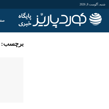
شنبه, آگوست 8, 2026
صفح
برچسب: