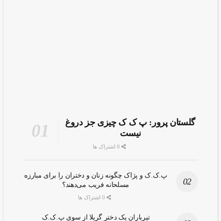
گلستان پرور: پ ک ک چیزی جز دروغ
نیست
0 اشتراک ها
پ.ک.ک و پژاک چگونه زنان و دختران را برای مبارزه
مسلحانه فریب می‌دهند؟
0 اشتراک ها
تیرباران یک دختر گریلا از سوی پ.ک.ک