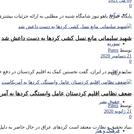
09 می 2021
0
ترکیه
پایگاه خبری یاهو نیوز شامگاه شنبه در مطلبی به ارائه جزئیات بیشتری
شهید سلیمانی مانع نسل کشی کردها به دست داعش شد
سوریه
توسط
Parez
21 دسامبر 2020
0
نماینده اقلیم در ایران، گفت نخستین کمک به اقلیم کردستان در دفع 
زنان
ضعف نظامی اقلیم کردستان عامل وابستگی کردها به آم
حقوق بشر
توسط
Parez
21 ژانویه 2020
0
بنیاد تحقیق و نظارت معتقد است کردهای عراق در حال حاضر به دلی
فرهنگ و هنر