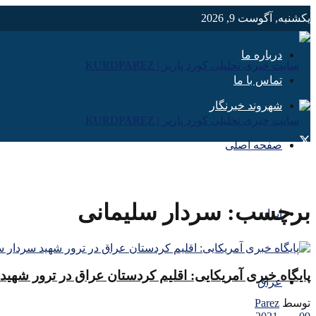
یکشنبه, آگوست 9, 2026
درباره ما
تماس با ما
شهروند خبرنگار
صفحه اصلی
برچسب:
سردار سلیمانی
ایران
پایگاه خبری آمریکایی: اقلیم کردستان عراق در ترور شه
عراق
توسط
Parez