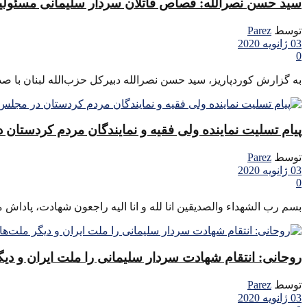
سید حسن نصرالله: قصاص قاتلان سردار سلیمانی مسئول
توسط
Parez
03 ژانویه 2020
0
به گزارش کوردپاریز، سید حسن نصرالله دبیرکل حزب‌الله لبنان با صدو
پیام تسلیت نماینده ولی فقیه و نمایندگان مردم کردستان
توسط
Parez
03 ژانویه 2020
0
بسم رب الشهداء والصدیقین انا لله و انا الیه راجعون شهادت، پاداش
روحانی: انتقام شهادت سردار سلیمانی را ملت ایران و دیگ
توسط
Parez
03 ژانویه 2020