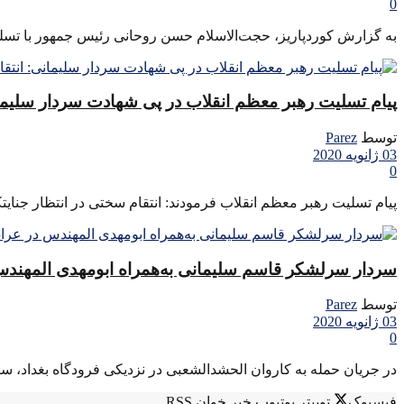
0
به گزارش کوردپاریز، حجت‌الاسلام حسن روحانی رئیس جمهور با تسلی
پیام تسلیت رهبر معظم انقلاب در پی شهادت سردار سلیمان
توسط
Parez
03 ژانویه 2020
0
پیام تسلیت رهبر معظم انقلاب فرمودند: انتقام سختی در انتظار جنایت
سردار سرلشکر قاسم سلیمانی به‌همراه ابومهدی المهندس 
توسط
Parez
03 ژانویه 2020
0
در جریان حمله به کاروان الحشدالشعبی در نزدیکی فرودگاه بغداد، س
فیسبوک
توییتر
یوتیوب
خبر خوان RSS