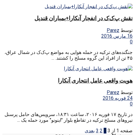
نقش پ‌ک‌ک در انفجار آنکارا+بمباران قندیل
توسط
Parez
16 مارس 2016
0
جنگنده‌های ترکیه در حمله هوایی به مواضع پ‌ک‌ک در شمال عراق،
۴۵ تن از افراد این گروه مسلح را کشتند. ...
هویت واقعی عامل انتحاری آنکارا
توسط
Parez
24 فوریه 2016
0
در تاریخ ۱۷ فوریه ۲۰۱۶، ساعت ۱۸:۳۱، سرویس‌‌‌های حامل پرسنل
نیروهای مسلح ترکیه در تقاطع بلوار "اینونو" مورد حمله یک ...
صفحه 1 از 3
1
2
3
بعدی