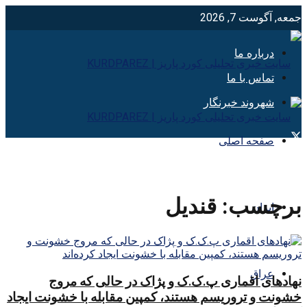
جمعه, آگوست 7, 2026
درباره ما
تماس با ما
شهروند خبرنگار
صفحه اصلی
برچسب:
قنديل
ایران
عراق
نهادهای اقماری پ.ک.ک و پژاک در حالی که مروج
خشونت و تروریسم هستند، کمپین مقابله با خشونت ایجاد