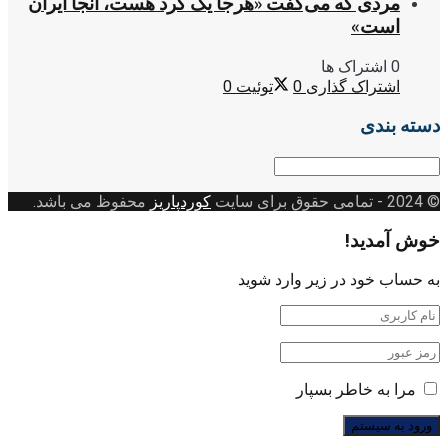
مردی که می‌گفت «هرجا یک کُرد هست، آنجا ایران
است»
0 اشتراک ها
اشتراک گذاری
0
توئیت
0
دسته بندی
دسته
بندی
© 2024
- تمامی حقوق برای سایت
کوردپاریز
محفوظ می باشد.
خوش آمدید!
به حساب خود در زیر وارد شوید
مرا به خاطر بسپار