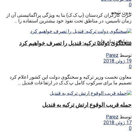
0
بدون نتیجه
حزب کارگران کردستان (پ.ک.ک) بنا به ویژگی پراگماتیستی آن از
زمان تاسیس، در مناطق تحت نفوذ خود بیشترین استفاده را ...
مشاهده تمام نتایج
سخنگوی دولت ترکیه: قندیل را تصرف خواهیم کرد
توسط
Parez
19 ژوئن 2018
0
معاون نخست وزیر ترکیه و سخنگوی دولت این کشور اعلام کرد
تصمیم ما برای سرکوب کامل پ.ک.ک در ارتفاعات قندیل ...
حمله قریب الوقوع ارتش ترکیه به قندیل
توسط
Parez
17 ژوئن 2018
0