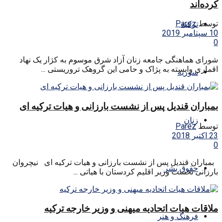
کرده‌اند
توسط
Parez
ترکیه
10 سپتامبر 2019
0
شورای هماهنگی جامعه زنان آزاد شرق موسوم به کژار یک نهاد
اقماری وابسته به پژاک و حامی این گروهک تروریستی ...
سوریه
بمباران قندیل پس از نشست بارزانی و هیات ترکیه ای
زنان
توسط
Parez
23 اکتبر 2018
0
بمباران قندیل پس از نشست بارزانی و هیات ترکیه ای نیچروان
حقوق بشر
بارزانی نخست وزیر اقلیم کردستان با هیاتی ...
ملاقات هیات اتحادیه میهنی و وزیر خارجه ترکیه
فرهنگ و هنر