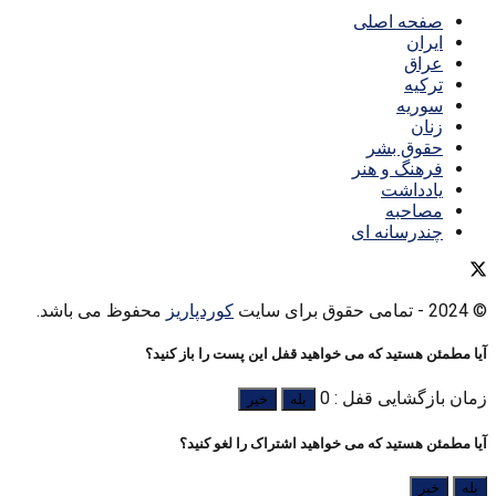
صفحه اصلی
ایران
عراق
ترکیه
سوریه
زنان
حقوق بشر
فرهنگ و هنر
یادداشت
مصاحبه
چندرسانه ای
© 2024
- تمامی حقوق برای سایت
کوردپاریز
محفوظ می باشد.
آیا مطمئن هستید که می خواهید قفل این پست را باز کنید؟
زمان بازگشایی قفل : 0
بله
خیر
آیا مطمئن هستید که می خواهید اشتراک را لغو کنید؟
بله
خیر