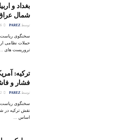
بغداد و ار
شمال عراق
توسط
PAREZ
26 ژوئن 2020
سخنگوی ریاست جم
حملات نظامی ارت
تروریست های ...
ترکیه: آمری
فشار و فا
توسط
PAREZ
02 آگوست 2017
سخنگوی ریاست ج
نقش ترکیه در شک
اساس ...