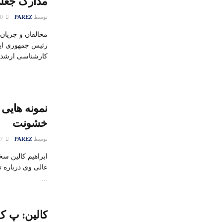
مدارک جعلی
توسط
PAREZ
20 ژوئن 2016
مخالفان و جریان
رئیس جمهوری این
کارشناسی ارشد .
نمونه هایی
خشونت
توسط
PAREZ
27 ژانویه 2016
ابراهیم کالین س
عالی وی درباره ت
...
کالین: پ ک