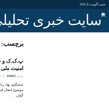
شنبه, آگوست 8, 2026
برچسب:
پ.ک.ک و جم
امنیت ملی 
توسط
PAREZ
22 نوامبر 2020
سخنگوی نهاد ریا
موضوع انتقال قد
گولن ...