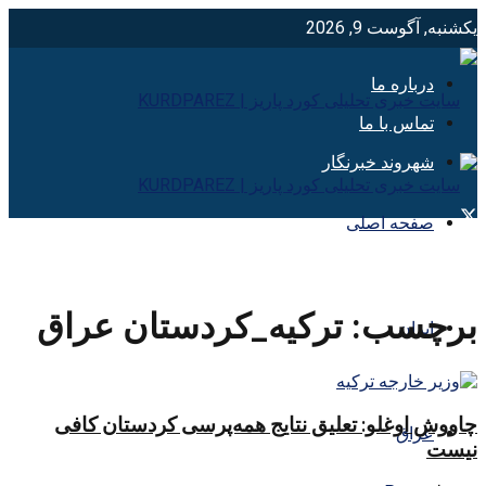
یکشنبه, آگوست 9, 2026
درباره ما
تماس با ما
شهروند خبرنگار
صفحه اصلی
برچسب:
ترکیه_کردستان عراق
ایران
چاووش اوغلو: تعلیق نتایج همه‌پرسی کردستان کافی
عراق
نیست