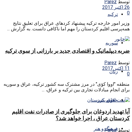
توسط
Parez
26 اکتبر 2017
0
ترکیه
وزیر امور خارجه ترکیه پیشنهاد کردهای عراق برای تعلیق نتایج
همه‌پرسی اقلیم کردستان را مهم اما ناکافی دانست. به گزارش ...
سوریه
ضربه دیپلماتیک و اقتصادی جدید بر بارزانی از سوی ترکیه
توسط
Parez
11 اکتبر 2017
زنان
0
منطقه "اووا کؤی" در مرز مشترک سه کشور ترکیه، عراق و سوریه
برای انجام مبادلات تجاری بین ترکیه و عراق، ...
حقوق بشر
آیا تهدید اردوغان برای جلوگیری از صادرات نفت اقلیم
کردستان عراق ، اجرا خواهد شد؟
فرهنگ و هنر
توسط
Parez