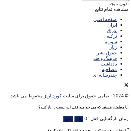
بدون نتیجه
مشاهده تمام نتایج
صفحه اصلی
ایران
عراق
ترکیه
سوریه
زنان
حقوق بشر
فرهنگ و هنر
یادداشت
مصاحبه
چندرسانه ای
© 2024
- تمامی حقوق برای سایت
کوردپاریز
محفوظ می باشد.
آیا مطمئن هستید که می خواهید قفل این پست را باز کنید؟
زمان بازگشایی قفل : 0
بله
خیر
آیا مطمئن هستید که می خواهید اشتراک را لغو کنید؟