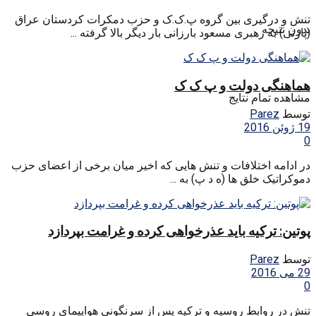
تنش و درگیری بین گروه پ.ک.ک و حزب دمکرات کردستان عراق
بدون نتیجه
(پارتی) به رهبری مسعود بارزانی بار دیگر بالا گرفته ...
هماهنگی دولت و پ ک ک
مشاهده تمام نتایج
توسط
Parez
19 ژوئن 2016
0
در ادامه اختلافات و تنش هایی که اخیر میان برخی از اعضای حزب
دموکراتیک خلق ها (ه د پ) به ...
پوتین: ترکیه باید عذرخواهی کرده و غرامت بپردازد
توسط
Parez
29 می 2016
0
تنش در روابط روسیه و ترکیه پس از سرنگونی هواپیمای روسی