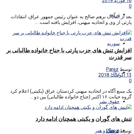
16 فوریه 2019
0
ترکیه
بعد از انتخاب برهم صالح به عنوان رئیس جمهور عراق، انتقادات
پارتی از وی و اتحادیه میهنی، افزایش یافته است. ...
سوریه
افزایش تنش های حزب پارتی با جناح خانواده طالبانی بر
سر قدرت
توسط
Parez
زنان
13 آگوست 2018
0
یک منبع آگاه در اتحادیه میهنی کردستان عراق (یکیتی) اعلام کرد
گروه خیانت ۱۶ اکتبر (جناح خانواده طالبانی) بین دو ...
حقوق بشر
تنش های گوران و یکیتی همچنان ادامه دارد
فرهنگ و هنر
توسط
Parez