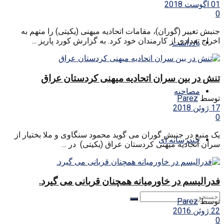
01 آگوست 2018
0
جنبش تغییر (گوران)، مقامات اتحادیه میهنی (یکیتی) را متهم به
اخراج تعدادی از کارمندان خود کرد. به گزارش کورد پاریز ...
یادداشت
تنش در بین سران اتحادیه میهنی کردستان عراق
مصاحبه
توسط
Parez
17 ژوئن 2018
0
یک منبع در جنبش گوران می گوید محمود سنگاوی و ملا بختیار از
چندرسانه ای
سران اتحادیه میهنی کردستان عراق (یکیتی) در ...
فدرالیسم در خاورمیانه همچنان قربانی می گیرد.
توسط
Parez
22 ژوئن 2016
0