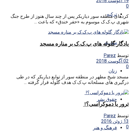
19 آگوست 2018
0
ترکیه
کردهای منطقه سور دیاربکر پس از چند سال هنوز از طرح جنگ
شهری پ.ک.ک موسوم به «حفر خندق» که باعث ...
سوریه
یادگار گلوله های پ.ک.ک بر مناره مسجد
توسط
Parez
02 آگوست 2018
0
زنان
مسجد شیخ مطهر در منطقه سور از توابع دیاربکر که در طی
درگیری های مسلحانه پ.ک.ک هدف گلوله قرار گرفته ...
حقوق بشر
ترور یا دموکراسی؟!
توسط
Parez
13 ژوئن 2016
0
فرهنگ و هنر