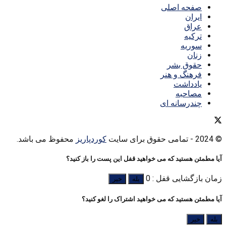
صفحه اصلی
ایران
عراق
ترکیه
سوریه
زنان
حقوق بشر
فرهنگ و هنر
یادداشت
مصاحبه
چندرسانه ای
© 2024
- تمامی حقوق برای سایت
کوردپاریز
محفوظ می باشد.
آیا مطمئن هستید که می خواهید قفل این پست را باز کنید؟
زمان بازگشایی قفل : 0
بله
خیر
آیا مطمئن هستید که می خواهید اشتراک را لغو کنید؟
بله
خیر