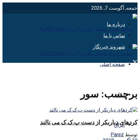
جمعه, آگوست 7, 2026
درباره ما
تماس با ما
شهروند خبرنگار
صفحه اصلی
برچسب:
سور
ایران
کردهای دیاربکر از دست پ.ک.ک می نالند
عراق
توسط
Parez