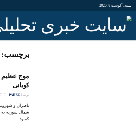
شنبه, آگوست 8, 2026
برچسب:
موج عظیم م
کوبانی
توسط
PAREZ
07 آگوست 2022
ناظران و شهروند
شمال سوریه به و
کمبود ...