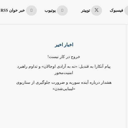
فیسبوک
توییتر
یوتیوب
خبر خوان RSS
اخبار اخیر
خروج در کار نیست!
پیام آنکارا به قندیل: «نه به آزادی اوجالان» و تداوم راهبرد
امنیت‌محور
هشدار درباره آینده سوریه و ضرورت جلوگیری از سناریوی
«لیبیایی‌شدن»