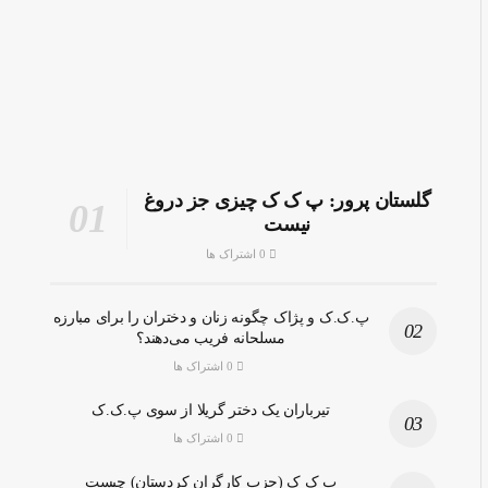
گلستان پرور: پ ک ک چیزی جز دروغ
نیست
0 اشتراک ها
پ.ک.ک و پژاک چگونه زنان و دختران را برای مبارزه
مسلحانه فریب می‌دهند؟
0 اشتراک ها
تیرباران یک دختر گریلا از سوی پ.ک.ک
0 اشتراک ها
پ ک ک (حزب کارگران کردستان) چیست