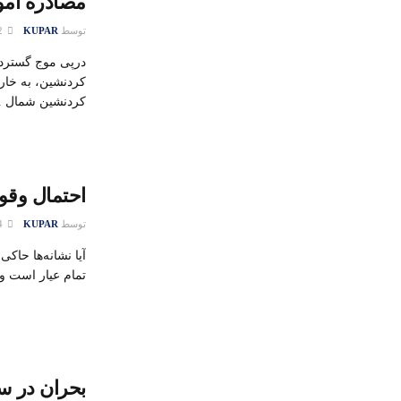
مصادره امو
توسط
KUPAR
22 سپتامبر 2015
درپی موج گسترد
کردنشین، به خار
کردنشین شمال ..
احتمال وقو
توسط
KUPAR
14 سپتامبر 2015
آیا نشانه‌ها حاک
تمام عیار است و 
بحران در س