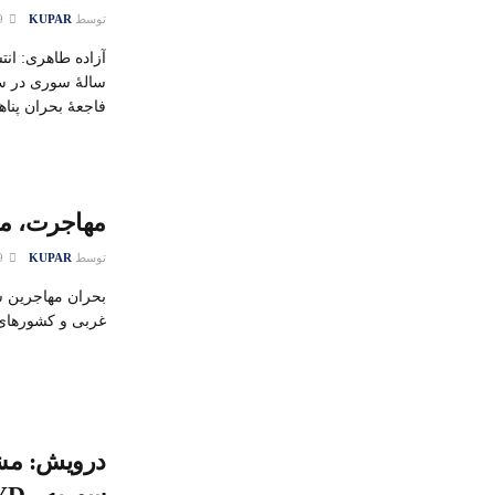
توسط
KUPAR
09 سپتامبر 2015
آزاده طاهری: ان
سالۀ سوری در سو
فاجعۀ بحران پناه
مهاجرت، م
توسط
KUPAR
09 سپتامبر 2015
بحران مهاجرین س
غربی و کشورهای 
درویش: مش
سوریه، PYDاست.