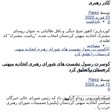
کادر رهبری
توسط
Parez
23 فوریه 2020
یادداشت
0
کوردپاریز/ لاهور شیخ جنگی و بافل طالبانی به عنوان روسای
مشترک اتحادیه میهنی کردستان انتخاب شدند. "ریاست مشترک" که
تقلیدی ...
مصاحبه
کوسرت رسول نشست های شورای رهبری اتحادیه میهنی
کردستان را تعلیق کرد
چندرسانه ای
توسط
Parez
12 فوریه 2020
0
شبکه تلویزیونی روداو گزارش داد که رئیس شورای عالی خبرگان
سیاسی اتحادیه میهنی کردستان (یکیتی) تصمیمات شورای رهبری
حزب را ...