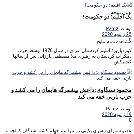
بدون نتیجه
یک اقلیم؛ دو حکومت!
توسط
Parez
25 ژانویه 2020
0
مشاهده تمام نتایج
کوردپاریز/ اقلیم کردستان عراق در سال 1970 توسط حزب
دمکرات کردستان به رهبری ملا مصطفی بارزانی پس از سالها
کشمکش ...
محمود سنگاوی: داعش پیشمرگه هایمان را می کشد و
حزب پارتی خفه می کند
توسط
Parez
19 ژانویه 2020
0
عضو شورای رهبری یکیتی در مراسم چهلم کشته شدگان کولجو به