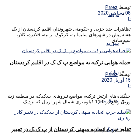
توسط
Parez
08 دسامبر 2020
ترکیه
0
تظاهرات ضد حزبی و حکومتی شهروندان اقلیم کردستان از یک
هفته پیش در شهرهای سلیمانیه، کرکوک، رانیه، قلادزه، کلار،
سیدصادق ...
سوریه
حمله هوایی ترکیه به مواضع پ.ک.ک در اقلیم کردستان
زنان
توسط
Parez
15 آوریل 2020
0
جنگنده های ارتش ترکیه، مواضع نیروهای پ.ک.ک، در منطقه زینی
حقوق بشر
ورتی واقع در 110 کیلومتری شمال شهر اربیل که نزدیک ...
تقلید حزب اتحادیه میهنی کردستان از پ.ک.ک در تغییر
فرهنگ و هنر