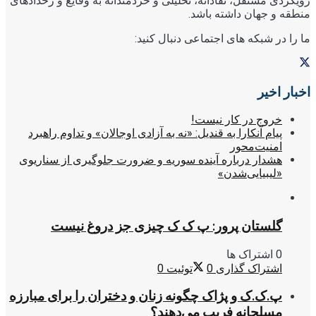
رویکردی مستقل، نقادانه، تحلیلی و خردمندانه به وقایع و رخدادهای
منطقه و جهان داشته باشد.
ما را در شبکه های اجتماعی دنبال کنید:
اخبار اخیر
خروج در کار نیست!
پیام آنکارا به قندیل: «نه به آزادی اوجالان» و تداوم راهبرد
امنیت‌محور
هشدار درباره آینده سوریه و ضرورت جلوگیری از سناریوی
«لیبیایی‌شدن»
گلستان پرور: پ ک ک چیزی جز دروغ نیست
0 اشتراک ها
اشتراک گذاری
0
توئیت
0
پ.ک.ک و پژاک چگونه زنان و دختران را برای مبارزه
مسلحانه فریب می‌دهند؟