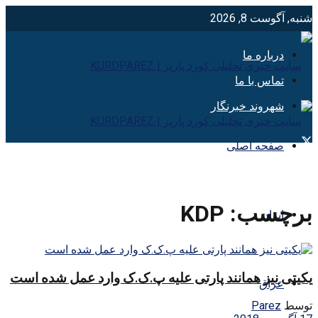
شنبه, آگوست 8, 2026
درباره ما
تماس با ما
شهروند خبرنگار
صفحه اصلی
برچسب:
KDP
ایران
یکیتی نیز همانند پارتی علیه پ.ک.ک وارد عمل شده است
عراق
توسط
Parez