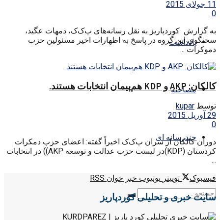
11 جولای 2015
0
به گزارش کوردپاریز به نقل رسانه‌های پ‌ک‌ک، دمهات عگید،
سخنگوی این گروه در پاسخ به اظهارات اخیر مسئولین حزب
یادداشت
دموکرات ...
کالکان: AKP و KDP هم‌پیمان انتخابات هستند.
مصاحبه
توسط
kupar
29 آوریل 2015
0
چندرسانه ای
دوران کالکان از سران پ‌ک‌ک اخیراً گفته: اعضای حزب دمکرات
کردستان (KDP)در لیست حزب عدالت و توسعه AKP)) در انتخابات
...
فیسبوک
توییتر
یوتیوب
خبر خوان RSS
سایت خبری و تحلیلی کوردپاریز