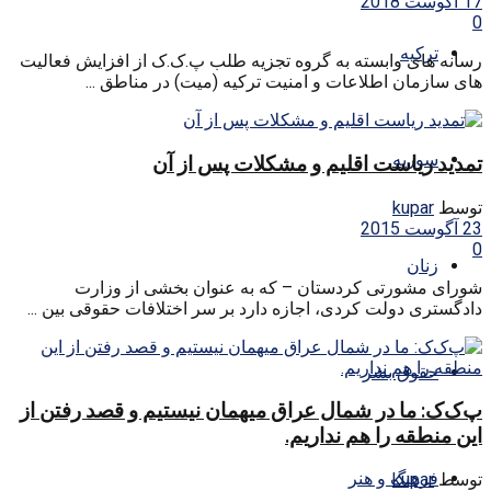
17 آگوست 2018
0
ترکیه
رسانه های وابسته به گروه تجزیه طلب پ.ک.ک از افزایش فعالیت
های سازمان اطلاعات و امنیت ترکیه (میت) در مناطق ...
سوریه
تمدید ریاست اقلیم و مشکلات پس از‌ آن
توسط
kupar
23 آگوست 2015
0
زنان
شورای مشورتی کردستان – که به عنوان بخشی از وزارت
دادگستری دولت کردی، اجازه دارد بر سر اختلافات حقوقی بین ...
حقوق بشر
پ‌ک‌ک: ما در شمال عراق میهمان نیستیم و قصد رفتن از
این منطقه را هم نداریم.
فرهنگ و هنر
توسط
kupar