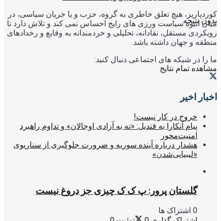
کوردپاریز، هیچ تعلق خاطری به گروه، حزب و یا جریان سیاسی، در
بدون نتیجه
میان انبوه سیاست ورزی های رایج احساس نمی کند و تلاش دارد تا
رویکردی مستقل، نقادانه، تحلیلی و خردمندانه به وقایع و رخدادهای
منطقه و جهان داشته باشد.
ما را در شبکه های اجتماعی دنبال کنید:
مشاهده تمام نتایج
اخبار اخیر
خروج در کار نیست!
پیام آنکارا به قندیل: «نه به آزادی اوجالان» و تداوم راهبرد
امنیت‌محور
هشدار درباره آینده سوریه و ضرورت جلوگیری از سناریوی
«لیبیایی‌شدن»
گلستان پرور: پ ک ک چیزی جز دروغ نیست
0 اشتراک ها
اشتراک گذاری
0
توئیت
0