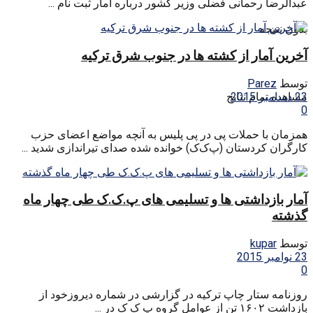
عبدالرضا رحمانی فضلی وزیر کشور درباره آمار ثبت نام ...
بدون نتیجه
آخرین آمار از کشته ها در جنوب شرق ترکیه
توسط
Parez
23 دسامبر 2015
مشاهده تمام نتایج
0
همزمان با حملات پی در پی پلیس به آنچه مواضع اعضای حزب
کارگران کردستان (پ‌ک‌ک) خوانده شده صدای تیراندازی شدید ...
آمار بازداشتی ها و تسلیمی های پ.ک.ک طی چهار ماه
گذشته
توسط
kupar
23 نوامبر 2015
0
روزنامه ستار چاپ ترکیه در گزارشی در شماره دیروزخود از
بازداشت ۱۶۰۲ تن از عوامل گروه پ ک ک در ...