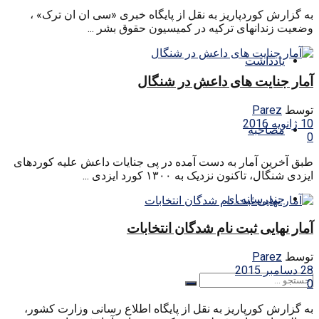
به گزارش کوردپاریز به نقل از پایگاه خبری «سی ان ان ترک» ،
وضعیت زندانهای ترکیه در کمیسیون حقوق بشر ...
یادداشت
آمار جنایت های داعش در شنگال
توسط
Parez
10 ژانویه 2016
مصاحبه
0
طبق آخرین آمار بە دست آمدە در پی جنایات داعش علیە کوردهای
ایزدی شنگال، تاکنون نزدیک به‌ ۱۳۰۰ کورد ایزدی ...
چندرسانه ای
آمار نهایی ثبت نام شدگان انتخابات
توسط
Parez
28 دسامبر 2015
0
به گزارش کورپاریز به نقل از پایگاه اطلاع رسانی وزارت کشور،