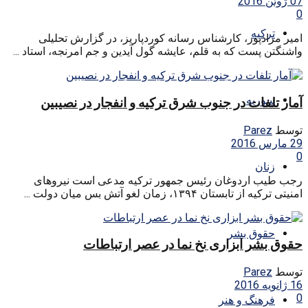
07 ژوئن 2016
0
ترکیه
امیر مرادپور، کارشناس رسانه کوردپاریز، در گزارش تحلیلی
واشنگتن پست که به قلم، عایشه گول آیدین و جم امرنجه، استاد ...
سوریه
آمار تلفات در جنوب شرق ترکیه و انفجار در نصیبین
توسط
Parez
29 مارس 2016
0
زنان
رجب طیب اردوغان رئیس جمهور ترکیه مدعی است نیروهای
امنیتی ترکیه از تابستان ۱۳۹۴، زمان لغو آتش بس میان دولت ...
حقوق بشر
حقوق بشر ابزاری نخ نما در عصر ارتباطات
توسط
Parez
16 ژانویه 2016
0
فرهنگ و هنر