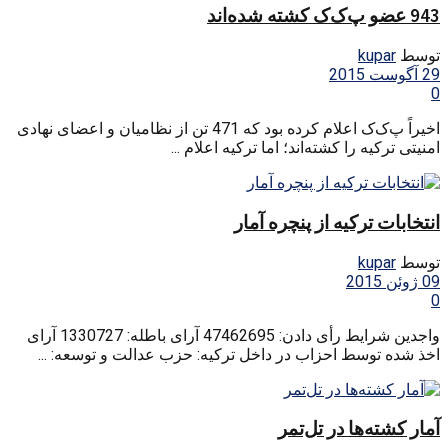
943 عضو پ‌ک‌ک کشته شده‌اند
توسط
kupar
29 آگوست 2015
0
اخیراً پ‌ک‌ک اعلام کرده بود که 471 تن از نظامیان و اعضای نهادی
امنیتی ترکیه را کشته‌اند؛ اما ترکیه اعلام ...
انتخابات ترکیه از پنچره آمار
توسط
kupar
09 ژوئن 2015
0
واجدین شرایط رأی دادن: 47462695 آرای باطله: 1330727 آرای
اخذ شده توسط احزاب در داخل ترکیه: حزب عدالت و توسعه: ...
آمار کشته‌ها در تل‌تمر