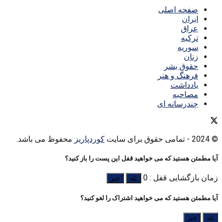
صفحه اصلی
ایران
عراق
ترکیه
سوریه
زنان
حقوق بشر
فرهنگ و هنر
یادداشت
مصاحبه
چندرسانه ای
© 2024
- تمامی حقوق برای سایت
کوردپاریز
محفوظ می باشد.
آیا مطمئن هستید که می خواهید قفل این پست را باز کنید؟
زمان بازگشایی قفل : 0
بله
خیر
آیا مطمئن هستید که می خواهید اشتراک را لغو کنید؟
بله
خیر