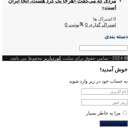
مردی که می‌گفت «هرجا یک کُرد هست، آنجا ایران
است»
0 اشتراک ها
اشتراک گذاری
0
توئیت
0
دسته بندی
دسته
بندی
© 2024
- تمامی حقوق برای سایت
کوردپاریز
محفوظ می باشد.
خوش آمدید!
به حساب خود در زیر وارد شوید
مرا به خاطر بسپار